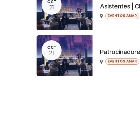
OCT
Asistentes | 
21
EVENTOS AMAR
OCT
Patrocinador
21
EVENTOS AMAR