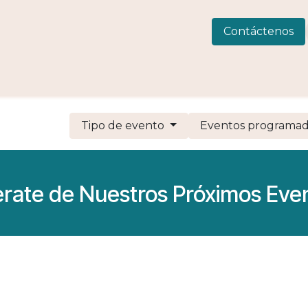
 Consulting
LIVEWELLness
CIAMAR
Eventos
C
Contáctenos
Tipo de evento
Eventos programa
erate de Nuestros Próximos Eve