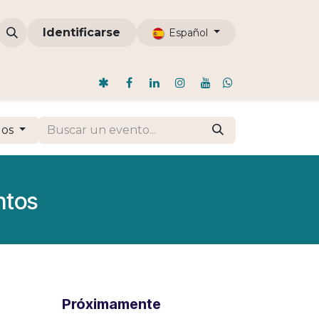
omunidades
Identificarse
ODI
Nosotros
Blog
Español
dos
ntos
Próximamente