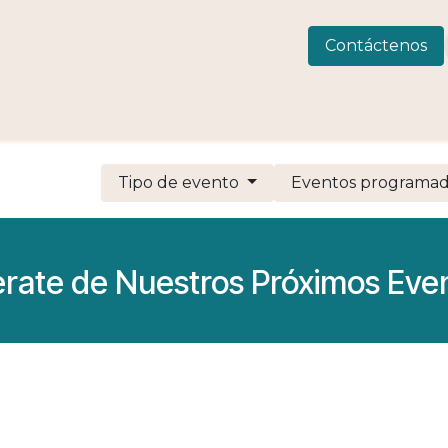
 Consulting
LIVEWELLness
CIAMAR
Eventos
C
Contáctenos
Tipo de evento
Eventos programa
erate de Nuestros Próximos Eve