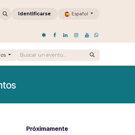
omunidades
Identificarse
ODI
Nosotros
Blog
Español
dos
ntos
Próximamente