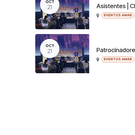
OCT
Asistentes | 
21
EVENTOS AMAR
OCT
Patrocinador
21
EVENTOS AMAR