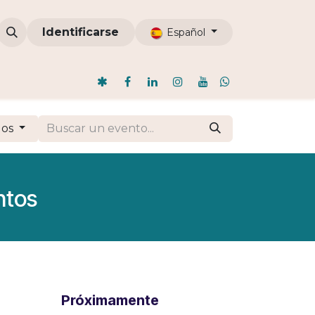
omunidades
Identificarse
ODI
Nosotros
Blog
Español
dos
ntos
Próximamente