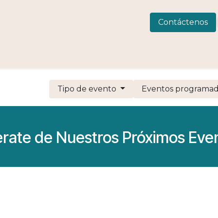
 Consulting
LIVEWELLness
CIAMAR
Eventos
C
Contáctenos
Tipo de evento
Eventos programa
erate de Nuestros Próximos Eve