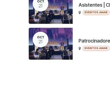
OCT
Asistentes | 
21
EVENTOS AMAR
OCT
Patrocinador
21
EVENTOS AMAR