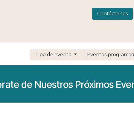
 Consulting
LIVEWELLness
CIAMAR
Eventos
C
Contáctenos
Tipo de evento
Eventos programa
erate de Nuestros Próximos Eve