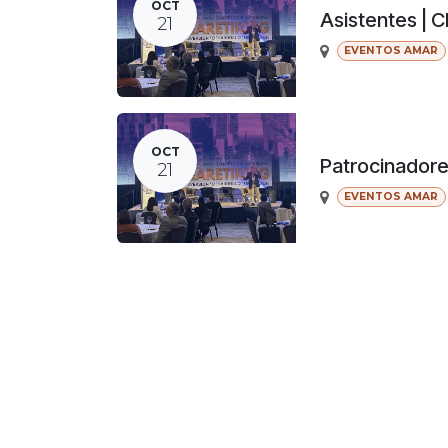
OCT
Asistentes | 
21
EVENTOS AMAR
OCT
Patrocinador
21
EVENTOS AMAR