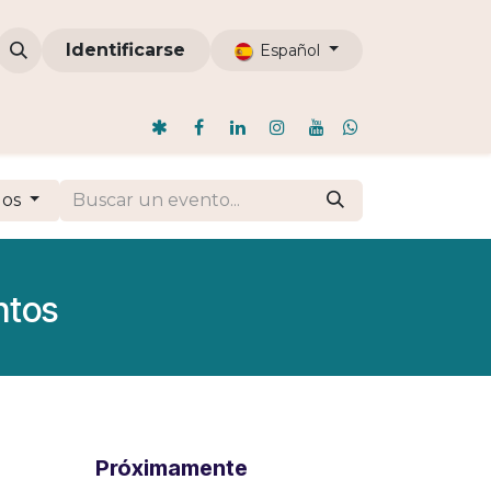
omunidades
Identificarse
ODI
Nosotros
Blog
Español
dos
ntos
Próximamente