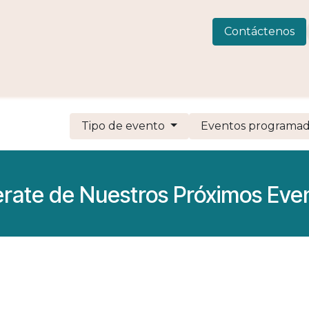
 Consulting
LIVEWELLness
CIAMAR
Eventos
C
Contáctenos
Tipo de evento
Eventos programa
erate de Nuestros Próximos Eve