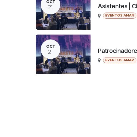
OCT
Asistentes | 
21
EVENTOS AMAR
OCT
Patrocinador
21
EVENTOS AMAR