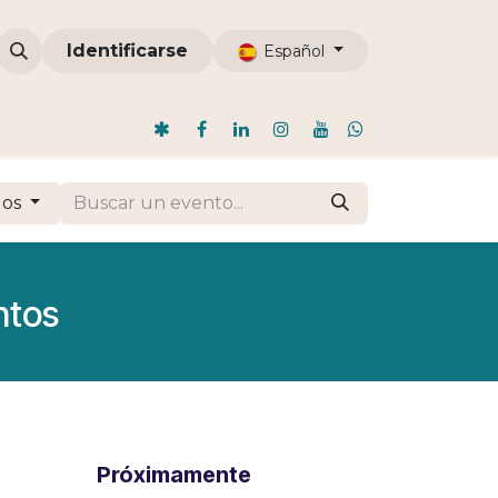
omunidades
Identificarse
ODI
Nosotros
Blog
Español
dos
ntos
Próximamente