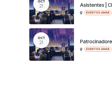
OCT
Asistentes | 
21
EVENTOS AMAR
OCT
Patrocinador
21
EVENTOS AMAR