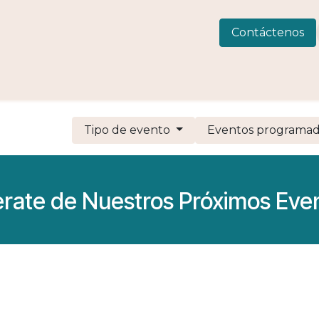
 Consulting
LIVEWELLness
CIAMAR
Eventos
C
Contáctenos
Tipo de evento
Eventos programa
erate de Nuestros Próximos Eve