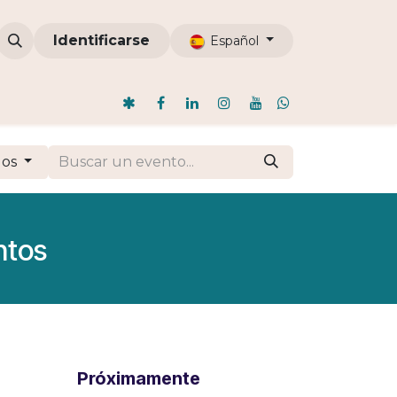
omunidades
Identificarse
ODI
Nosotros
Blog
Español
dos
ntos
Próximamente