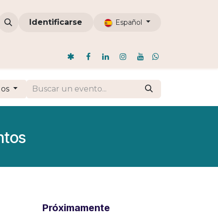
omunidades
Identificarse
ODI
Nosotros
Blog
Español
dos
ntos
Próximamente