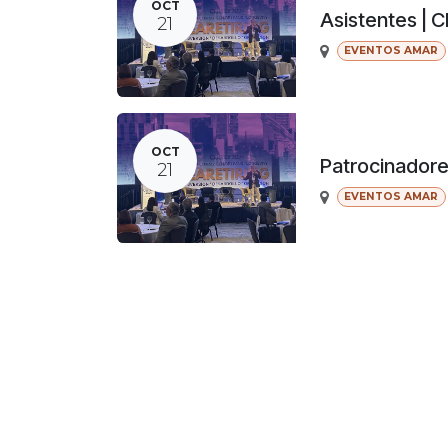
OCT
Asistentes | 
21
EVENTOS AMAR
OCT
Patrocinador
21
EVENTOS AMAR