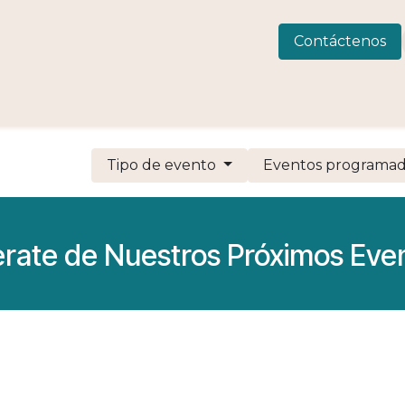
 Consulting
LIVEWELLness
CIAMAR
Eventos
C
Contáctenos
Tipo de evento
Eventos programa
erate de Nuestros Próximos Eve