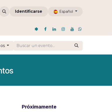
omunidades
Identificarse
ODI
Nosotros
Blog
Español
dos
ntos
Próximamente