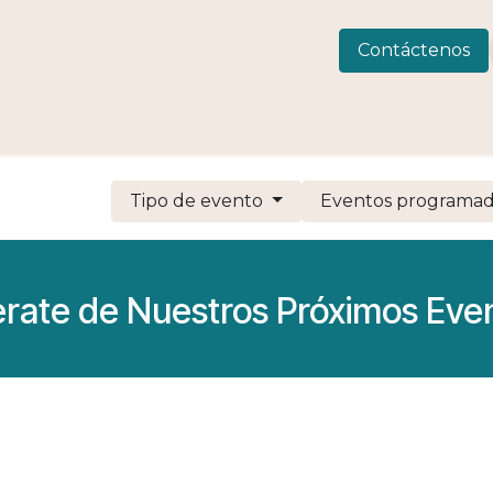
 Consulting
LIVEWELLness
CIAMAR
Eventos
C
Contáctenos
Tipo de evento
Eventos programa
erate de Nuestros Próximos Eve