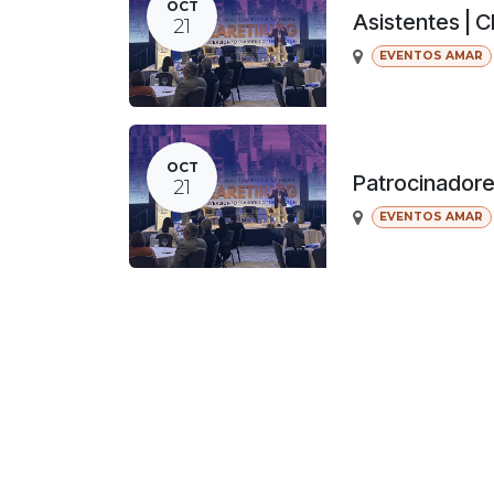
OCT
Asistentes | 
21
EVENTOS AMAR
OCT
Patrocinador
21
EVENTOS AMAR