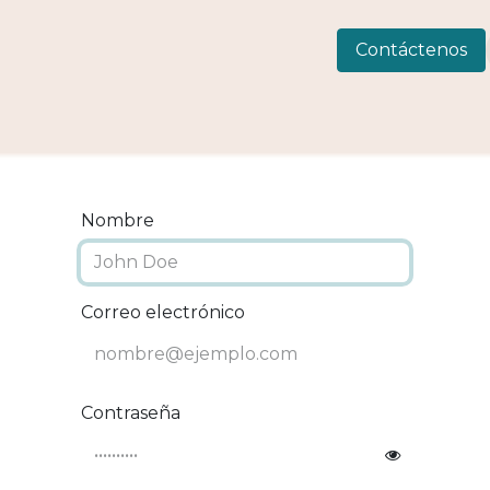
 Consulting
LIVEWELLness
CIAMAR
Eventos
C
Contáctenos
Nombre
Correo electrónico
Contraseña