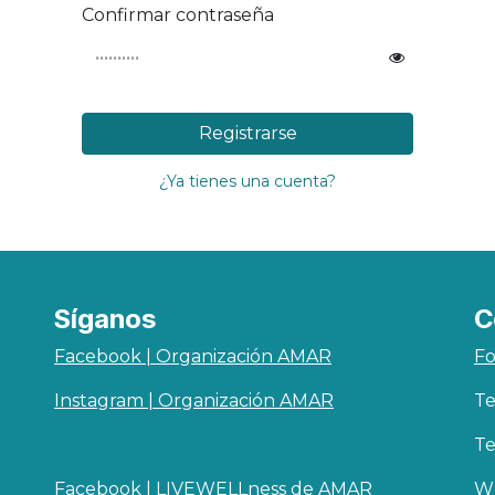
Confirmar contraseña
Registrarse
¿Ya tienes una cuenta?
Síganos
C
Facebook | Organización AMAR
Fo
Instagram | Organización AMAR
Te
Te
Facebook | LIVEWELLness de AMAR
Wh