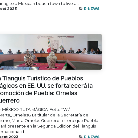
iring to a Mexican beach town to live a...
 oct 2023
E-NEWS
 Tianguis Turístico de Pueblos
gicos en EE. UU. se fortalecerá la
romoción de Puebla: Ornelas
uerrero
r MÉXICO RUTA MÁGICA ​ Foto: TW /
arta_OrnelasG La titular de la Secretaría de
rismo, Marta Ornelas Guerrero reiteró que Puebla
tará presente en la Segunda Edición del Tianguis
ernacional d...
 sept 2023
E-NEWS