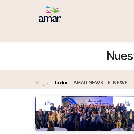
Ir al contenido
Inicio
Servicios
AMAR
Nuest
Blogs:
Todos
AMAR NEWS
E-NEWS