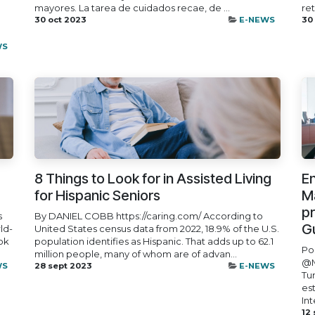
mayores. La tarea de cuidados recae, de ...
ret
30 oct 2023
E-NEWS
30
WS
8 Things to Look for in Assisted Living
En
for Hispanic Seniors
Má
p
s
By DANIEL COBB https://caring.com/ According to
G
ld-
United States census data from 2022, 18.9% of the U.S.
ook
population identifies as Hispanic. That adds up to 62.1
Po
million people, many of whom are of advan...
@M
WS
28 sept 2023
E-NEWS
Tu
es
Int
12