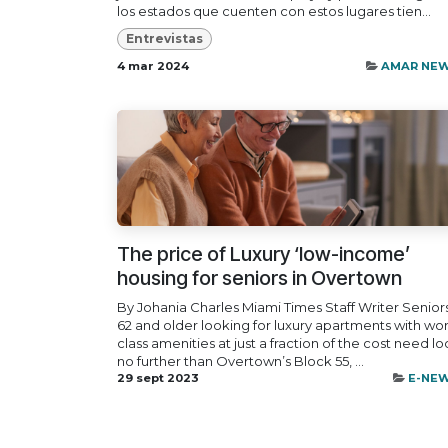
los estados que cuenten con estos lugares tien...
Entrevistas
4 mar 2024
AMAR NE
The price of Luxury ‘low-income’
housing for seniors in Overtown
By Johania Charles Miami Times Staff Writer Senior
62 and older looking for luxury apartments with wor
class amenities at just a fraction of the cost need l
no further than Overtown’s Block 55, ...
29 sept 2023
E-NE