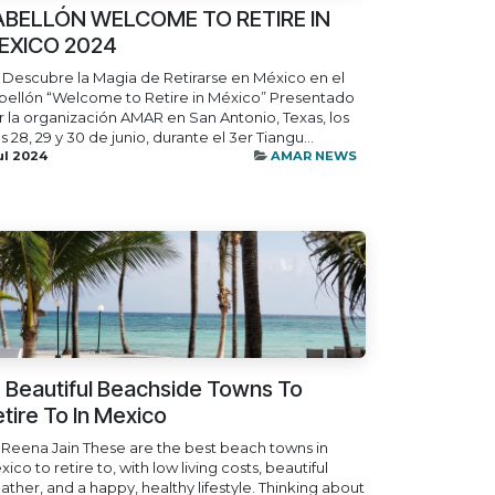
ABELLÓN WELCOME TO RETIRE IN
EXICO 2024
 Descubre la Magia de Retirarse en México en el
bellón “Welcome to Retire in México” Presentado
r la organización AMAR en San Antonio, Texas, los
s 28, 29 y 30 de junio, durante el 3er Tiangu...
ul 2024
AMAR NEWS
 Beautiful Beachside Towns To
tire To In Mexico
 Reena Jain These are the best beach towns in
ico to retire to, with low living costs, beautiful
ather, and a happy, healthy lifestyle. Thinking about