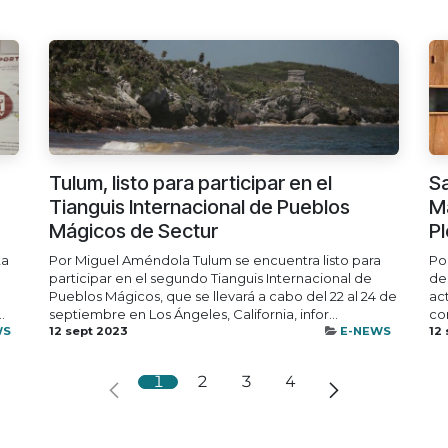
Tulum, listo para participar en el
Sa
Tianguis Internacional de Pueblos
M
Mágicos de Sectur
P
ta
Por Miguel Améndola Tulum se encuentra listo para
Po
participar en el segundo Tianguis Internacional de
de
Pueblos Mágicos, que se llevará a cabo del 22 al 24 de
ac
.
septiembre en Los Ángeles, California, infor...
con
WS
12 sept 2023
E-NEWS
12
1
2
3
4