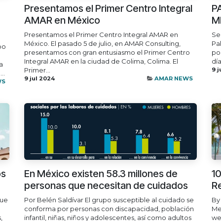
Presentamos el Primer Centro Integral
P
AMAR en México
M
Presentamos el Primer Centro Integral AMAR en
Se
México. El pasado 5 de julio, en AMAR Consulting,
Pa
bo
presentamos con gran entusiasmo el Primer Centro
po
Integral AMAR en la ciudad de Colima, Colima. El
día
a
Primer...
9 j
..
9 jul 2024
AMAR NEWS
WS
os
En México existen 58.3 millones de
10
personas que necesitan de cuidados
Re
que
Por Belén Saldívar El grupo susceptible al cuidado se
By
conforma por personas con discapacidad, población
Mex
,
infantil, niñas, niños y adolescentes, así como adultos
we