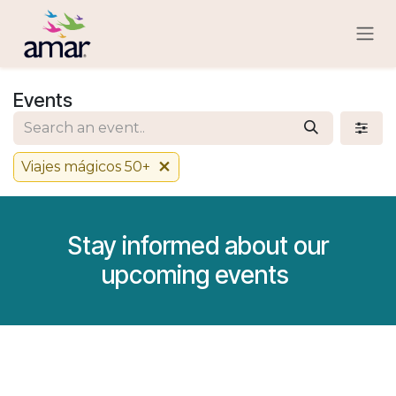
Skip to Content
Events
Viajes mágicos 50+
Stay informed about our
upcoming events