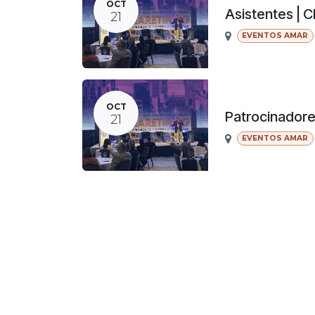
OCT
Asistentes | 
21
EVENTOS AMAR
OCT
Patrocinador
21
EVENTOS AMAR