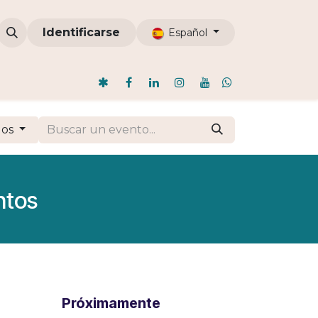
omunidades
Identificarse
ODI
Nosotros
Blog
Español
dos
ntos
Próximamente