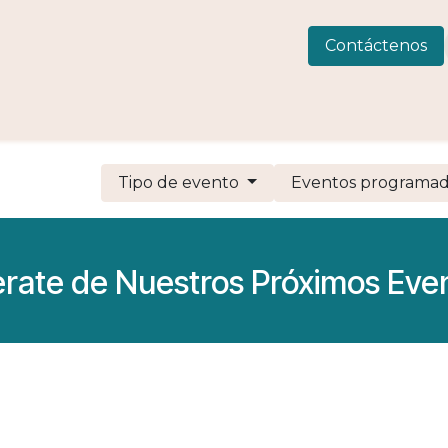
 Consulting
LIVEWELLness
CIAMAR
Eventos
C
Contáctenos
Tipo de evento
Eventos programa
erate de Nuestros Próximos Eve