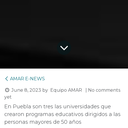
AMAR E-NEWS
June 8, 2023
by
Equipo AMAR
| No comments
yet
En Puebla son tres las universidades que
crearon programas educativos dirigidos a las
personas mayores de 50 años