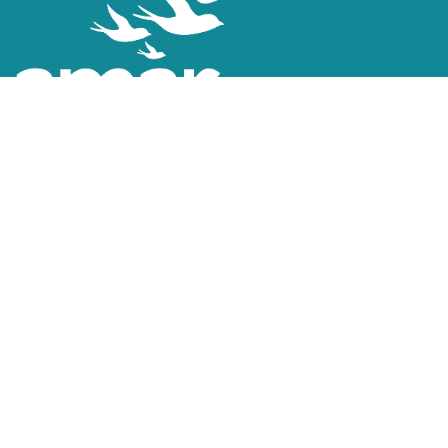
Explorar
Inicio
Nosotros
Servicios
LIVEWELLness
AMAR Consulting
Eventos
CIAMAR​
Encuentra tu Comunidad