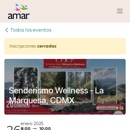
Ir al contenido
Todos los eventos
Inscripciones
cerradas
Senderismo Wellness - La
Marquesa, CDMX
enero 2025
26
8:00
10:00