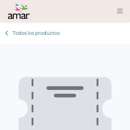
Ir al contenido
Todos los productos