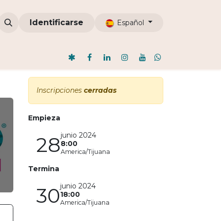
omunidades
Identificarse
ODI
Nosotros
Blog
Español
Inscripciones
cerradas
Empieza
junio 2024
28
8:00
America/Tijuana
Termina
junio 2024
30
18:00
America/Tijuana