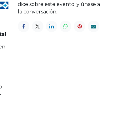
dice sobre este evento, y únase a
la conversación.
ta!
 en
o
-
a.