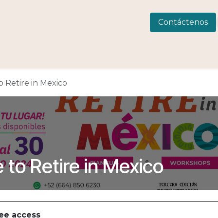
 Consulting
LIVEWELLness
CIAMAR
Eventos
C
Contáctenos
 Retire in Mexico
to Retire in Mexico
Free access